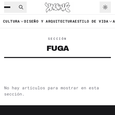
Saltar al contenido principal
Ir a navegación
CULTURA
DISEÑO Y ARQUITECTURA
ESTILO DE VIDA
SECCIÓN
FUGA
No hay artículos para mostrar en esta
sección.