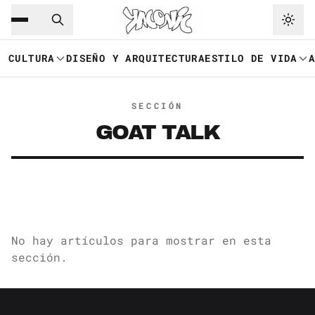
Saltar al contenido principal
Ir a navegación
CULTURA
DISEÑO Y ARQUITECTURA
ESTILO DE VIDA
SECCIÓN
GOAT TALK
No hay artículos para mostrar en esta
sección.