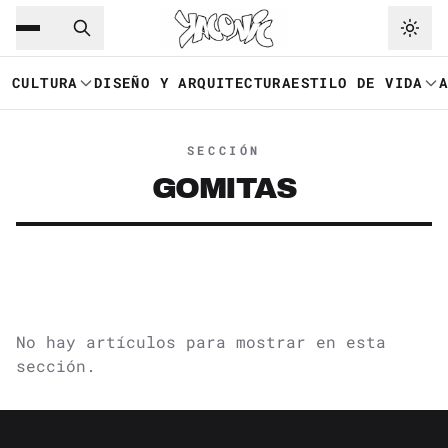
Saltar al contenido principal
Ir a navegación
CULTURA
DISEÑO Y ARQUITECTURA
ESTILO DE VIDA
SECCIÓN
GOMITAS
No hay artículos para mostrar en esta
sección.