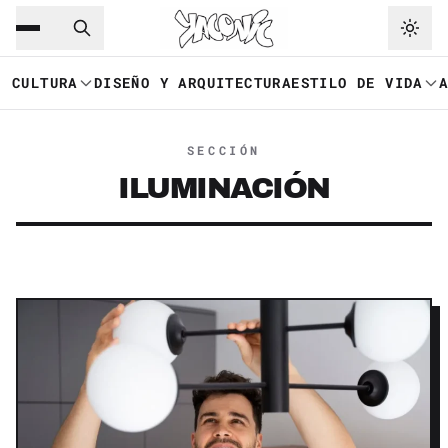
Saltar al contenido principal
Ir a navegación
CULTURA
DISEÑO Y ARQUITECTURA
ESTILO DE VIDA
SECCIÓN
ILUMINACIÓN