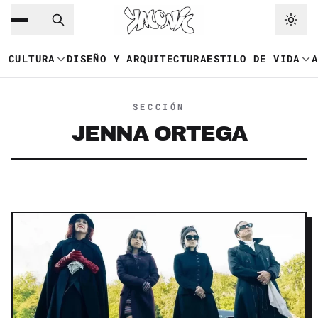
Saltar al contenido principal
Ir a navegación
CULTURA
DISEÑO Y ARQUITECTURA
ESTILO DE VIDA
SECCIÓN
JENNA ORTEGA