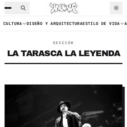
Saltar al contenido principal
Ir a navegación
CULTURA
DISEÑO Y ARQUITECTURA
ESTILO DE VIDA
SECCIÓN
LA TARASCA LA LEYENDA