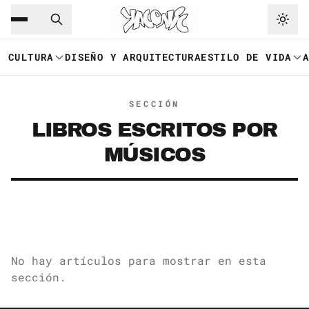
Saltar al contenido principal
Ir a navegación
CULTURA
DISEÑO Y ARQUITECTURA
ESTILO DE VIDA
SECCIÓN
LIBROS ESCRITOS POR
MÚSICOS
No hay artículos para mostrar en esta
sección.