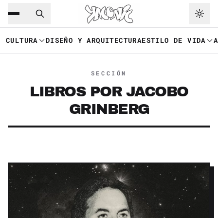
Saltar al contenido principal
Ir a navegación
CULTURA
DISEÑO Y ARQUITECTURA
ESTILO DE VIDA
SECCIÓN
LIBROS POR JACOBO
GRINBERG