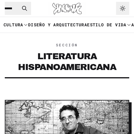
Saltar al contenido principal
Ir a navegación
CULTURA
DISEÑO Y ARQUITECTURA
ESTILO DE VIDA
SECCIÓN
LITERATURA
HISPANOAMERICANA