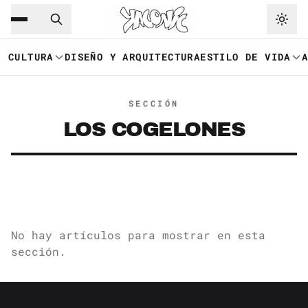
Saltar al contenido principal
Ir a navegación
CULTURA
DISEÑO Y ARQUITECTURA
ESTILO DE VIDA
SECCIÓN
LOS COGELONES
No hay artículos para mostrar en esta
sección.