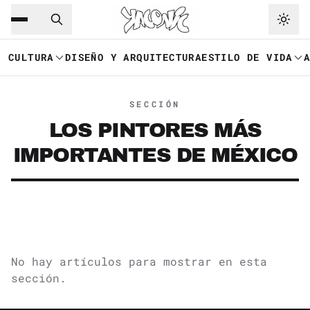
Saltar al contenido principal
Ir a navegación
CULTURA
DISEÑO Y ARQUITECTURA
ESTILO DE VIDA
SECCIÓN
LOS PINTORES MÁS
IMPORTANTES DE MÉXICO
No hay artículos para mostrar en esta
sección.