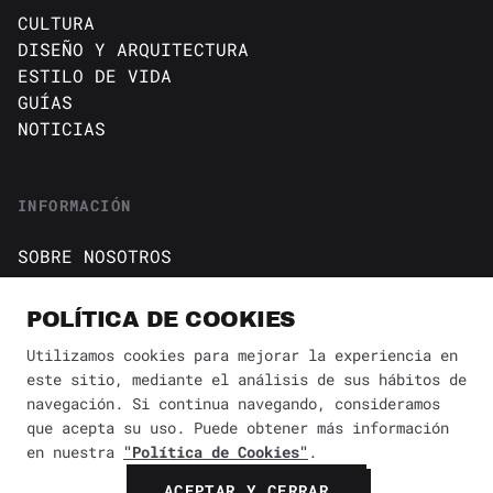
CULTURA
DISEÑO Y ARQUITECTURA
ESTILO DE VIDA
GUÍAS
NOTICIAS
INFORMACIÓN
SOBRE NOSOTROS
CONTACTO
Política de cookies
POLÍTICA DE COOKIES
AVISO DE PRIVACIDAD
Utilizamos cookies para mejorar la experiencia en
este sitio, mediante el análisis de sus hábitos de
BÚSQUEDA
✕
navegación. Si continua navegando, consideramos
que acepta su uso. Puede obtener más información
en nuestra
"Política de Cookies"
.
© 2026 Revista Yaconic. Todos los derechos reservados.
ACEPTAR Y CERRAR