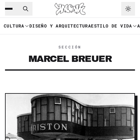
Saltar al contenido principal
Ir a navegación
CULTURA
DISEÑO Y ARQUITECTURA
ESTILO DE VIDA
SECCIÓN
MARCEL BREUER