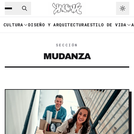
Saltar al contenido principal
Ir a navegación
CULTURA
DISEÑO Y ARQUITECTURA
ESTILO DE VIDA
SECCIÓN
MUDANZA