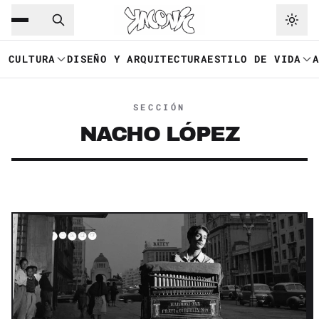
Saltar al contenido principal
Ir a navegación
CULTURA
DISEÑO Y ARQUITECTURA
ESTILO DE VIDA
SECCIÓN
NACHO LÓPEZ