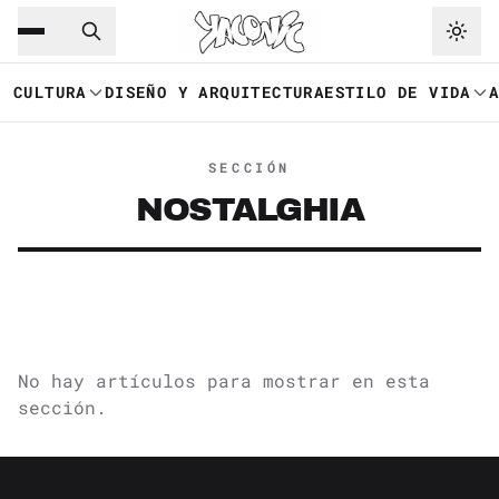
Saltar al contenido principal
Ir a navegación
CULTURA
DISEÑO Y ARQUITECTURA
ESTILO DE VIDA
SECCIÓN
NOSTALGHIA
No hay artículos para mostrar en esta
sección.