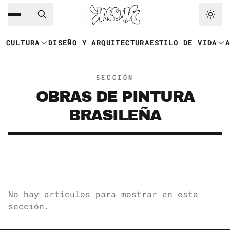
Saltar al contenido principal
Ir a navegación
CULTURA
DISEÑO Y ARQUITECTURA
ESTILO DE VIDA
SECCIÓN
OBRAS DE PINTURA
BRASILEÑA
No hay artículos para mostrar en esta
sección.