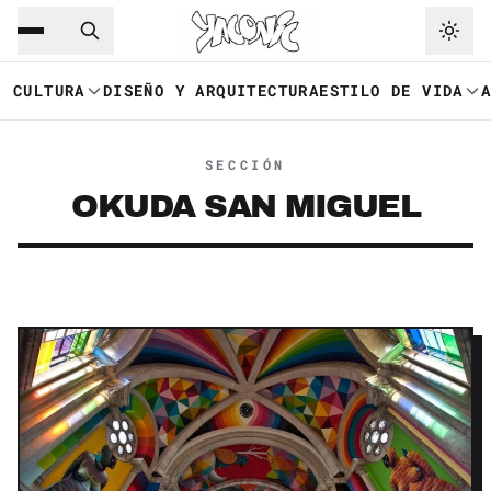
Saltar al contenido principal
Ir a navegación
CULTURA
DISEÑO Y ARQUITECTURA
ESTILO DE VIDA
SECCIÓN
OKUDA SAN MIGUEL