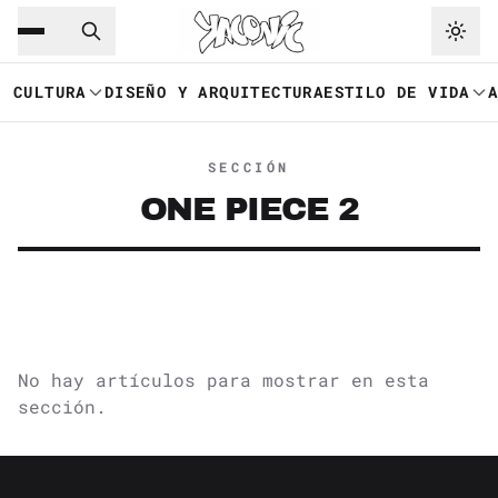
Saltar al contenido principal
Ir a navegación
CULTURA
DISEÑO Y ARQUITECTURA
ESTILO DE VIDA
SECCIÓN
ONE PIECE 2
No hay artículos para mostrar en esta
sección.