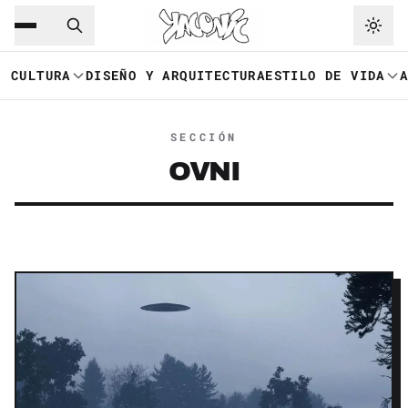
Saltar al contenido principal
Ir a navegación
CULTURA
DISEÑO Y ARQUITECTURA
ESTILO DE VIDA
SECCIÓN
OVNI