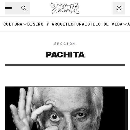
Saltar al contenido principal
Ir a navegación
CULTURA
DISEÑO Y ARQUITECTURA
ESTILO DE VIDA
SECCIÓN
PACHITA