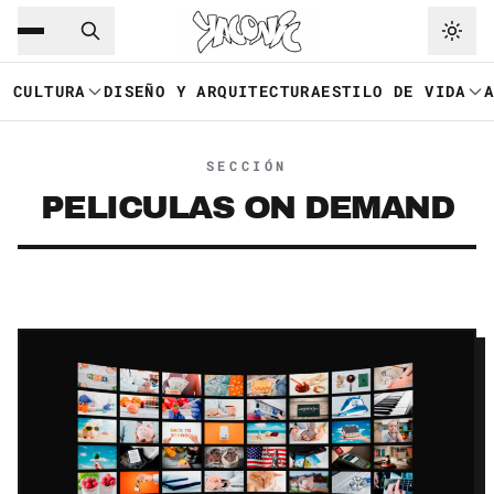
Saltar al contenido principal
Ir a navegación
CULTURA
DISEÑO Y ARQUITECTURA
ESTILO DE VIDA
SECCIÓN
PELICULAS ON DEMAND