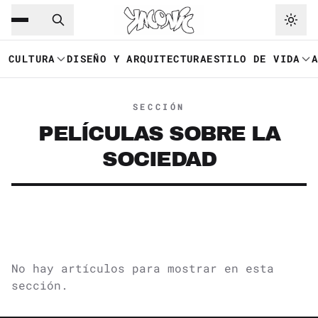
Saltar al contenido principal
Ir a navegación
CULTURA
DISEÑO Y ARQUITECTURA
ESTILO DE VIDA
SECCIÓN
PELÍCULAS SOBRE LA
SOCIEDAD
No hay artículos para mostrar en esta
sección.