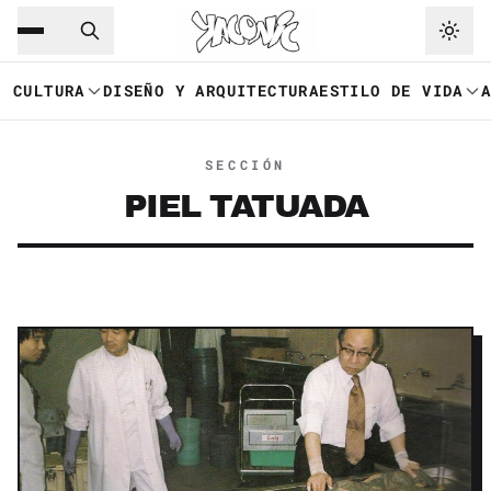
Saltar al contenido principal
Ir a navegación
CULTURA
DISEÑO Y ARQUITECTURA
ESTILO DE VIDA
SECCIÓN
PIEL TATUADA