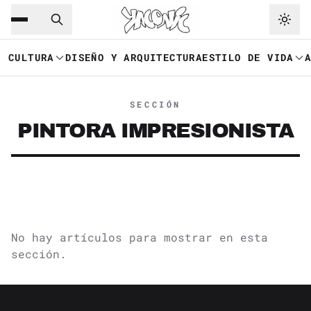
Saltar al contenido principal
Ir a navegación
CULTURA
DISEÑO Y ARQUITECTURA
ESTILO DE VIDA
SECCIÓN
PINTORA IMPRESIONISTA
No hay artículos para mostrar en esta
sección.