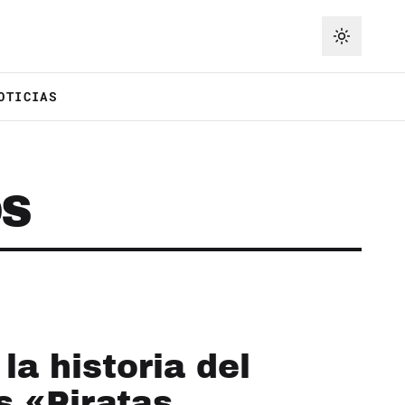
OTICIAS
OS
la historia del
s «Piratas