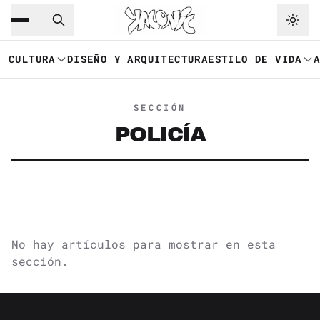
Saltar al contenido principal
Ir a navegación
CULTURA
DISEÑO Y ARQUITECTURA
ESTILO DE VIDA
SECCIÓN
POLICÍA
No hay artículos para mostrar en esta
sección.