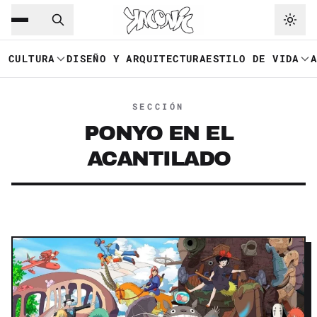
Saltar al contenido principal
Ir a navegación
CULTURA
DISEÑO Y ARQUITECTURA
ESTILO DE VIDA
SECCIÓN
PONYO EN EL
ACANTILADO