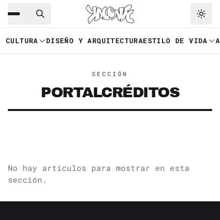
Saltar al contenido principal
Ir a navegación
CULTURA
DISEÑO Y ARQUITECTURA
ESTILO DE VIDA
SECCIÓN
PORTALCRÉDITOS
No hay artículos para mostrar en esta
sección.