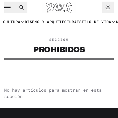
Saltar al contenido principal
Ir a navegación
CULTURA
DISEÑO Y ARQUITECTURA
ESTILO DE VIDA
SECCIÓN
PROHIBIDOS
No hay artículos para mostrar en esta
sección.