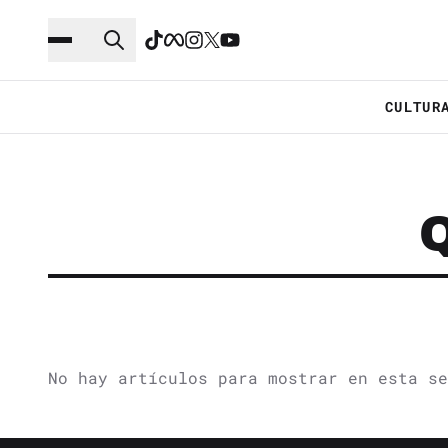
Saltar al contenido principal
Ir a navegación
CULTUR
No hay artículos para mostrar en esta se