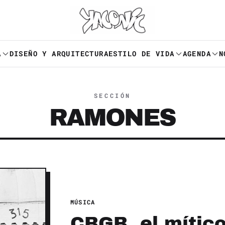
A
DISEÑO Y ARQUITECTURA
ESTILO DE VIDA
AGENDA
N
SECCIÓN
RAMONES
MÚSICA
CBGB, el mítico