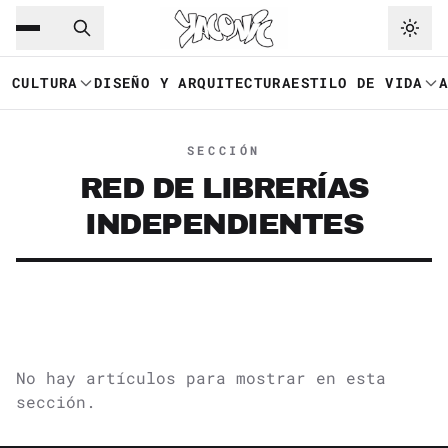
Saltar al contenido principal
Ir a navegación
CULTURA
DISEÑO Y ARQUITECTURA
ESTILO DE VIDA
SECCIÓN
RED DE LIBRERÍAS
INDEPENDIENTES
No hay artículos para mostrar en esta
sección.