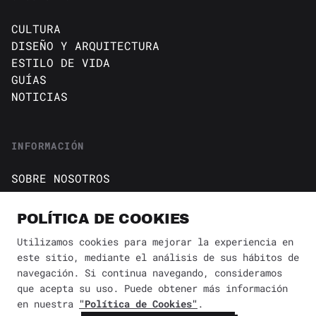
CULTURA
DISEÑO Y ARQUITECTURA
ESTILO DE VIDA
GUÍAS
NOTICIAS
INFORMACIÓN
SOBRE NOSOTROS
CONTACTO
Política de cookies
POLÍTICA DE COOKIES
AVISO DE PRIVACIDAD
Utilizamos cookies para mejorar la experiencia en
este sitio, mediante el análisis de sus hábitos de
BÚSQUEDA
✕
navegación. Si continua navegando, consideramos
que acepta su uso. Puede obtener más información
en nuestra
"Política de Cookies"
.