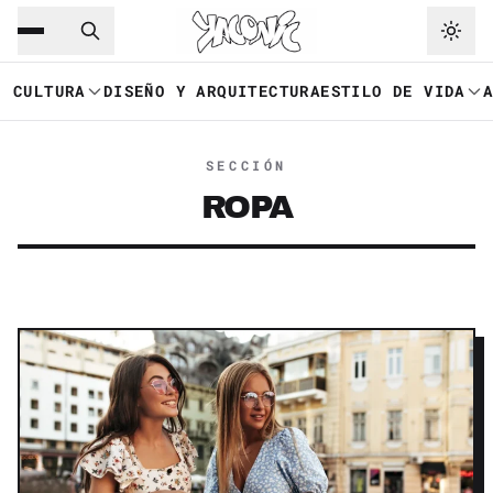
Saltar al contenido principal
Ir a navegación
CULTURA
DISEÑO Y ARQUITECTURA
ESTILO DE VIDA
SECCIÓN
ROPA