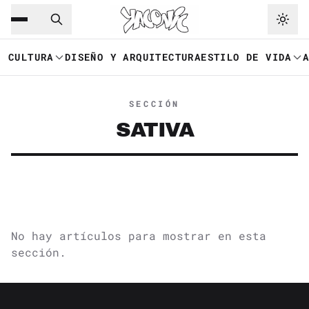
Saltar al contenido principal
Ir a navegación
CULTURA
DISEÑO Y ARQUITECTURA
ESTILO DE VIDA
SECCIÓN
SATIVA
No hay artículos para mostrar en esta
sección.