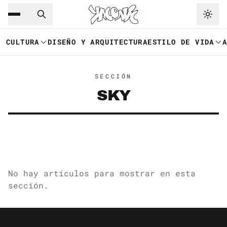
Saltar al contenido principal
Ir a navegación
CULTURA
DISEÑO Y ARQUITECTURA
ESTILO DE VIDA
SECCIÓN
SKY
No hay artículos para mostrar en esta
sección.