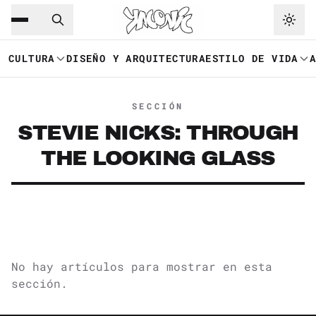
Saltar al contenido principal
Ir a navegación
CULTURA
DISEÑO Y ARQUITECTURA
ESTILO DE VIDA
SECCIÓN
STEVIE NICKS: THROUGH
THE LOOKING GLASS
No hay artículos para mostrar en esta
sección.