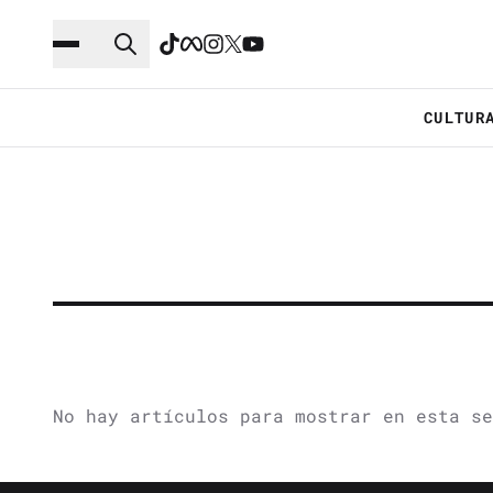
Saltar al contenido principal
Ir a navegación
CULTUR
No hay artículos para mostrar en esta se