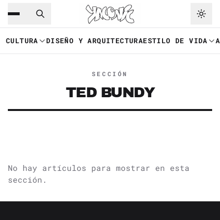
Saltar al contenido principal
Ir a navegación
CULTURA
DISEÑO Y ARQUITECTURA
ESTILO DE VIDA
SECCIÓN
TED BUNDY
No hay artículos para mostrar en esta
sección.