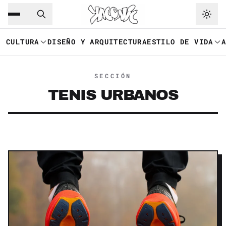
Saltar al contenido principal
Ir a navegación
CULTURA
DISEÑO Y ARQUITECTURA
ESTILO DE VIDA
SECCIÓN
TENIS URBANOS