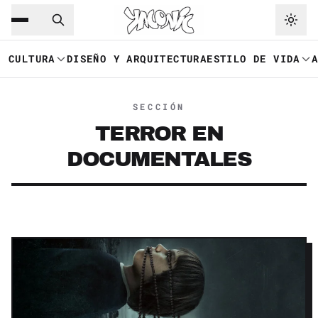
Saltar al contenido principal
Ir a navegación
CULTURA
DISEÑO Y ARQUITECTURA
ESTILO DE VIDA
SECCIÓN
TERROR EN
DOCUMENTALES