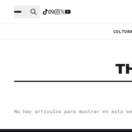
Saltar al contenido principal
Ir a navegación
CULTUR
TH
No hay artículos para mostrar en esta se