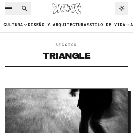
Saltar al contenido principal
Ir a navegación
CULTURA
DISEÑO Y ARQUITECTURA
ESTILO DE VIDA
SECCIÓN
TRIANGLE