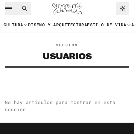
Saltar al contenido principal
Ir a navegación
CULTURA
DISEÑO Y ARQUITECTURA
ESTILO DE VIDA
SECCIÓN
USUARIOS
No hay artículos para mostrar en esta
sección.