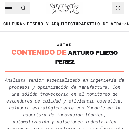
Saltar al contenido principal
Ir a navegación
CULTURA
DISEÑO Y ARQUITECTURA
ESTILO DE VIDA
AUTOR
CONTENIDO DE
ARTURO PLIEGO
PEREZ
Analista senior especializado en ingeniería de
procesos y optimización de manufactura. Con
una sólida trayectoria en el monitoreo de
estándares de calidad y eficiencia operativa,
colabora estratégicamente con Yaconic en la
cobertura de innovación técnica,
automatización y soluciones industriales
avanzadas para los sectores de transformación