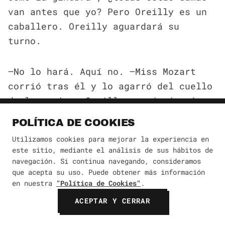
van antes que yo? Pero Oreilly es un
caballero. Oreilly aguardará su
turno.
—No lo hará. Aquí no. —Miss Mozart
corrió tras él y lo agarró del cuello
de la camisa. Oreilly enrojecía aún
más y los ojos se le salían de las
POLÍTICA DE COOKIES
órbitas.
Utilizamos cookies para mejorar la experiencia en
este sitio, mediante el análisis de sus hábitos de
—Me está ahorcando —masculló, pero
navegación. Si continua navegando, consideramos
que acepta su uso. Puede obtener más información
las manos pálidas, verdosas, de Miss
en nuestra
"Política de Cookies"
.
Mozart, tan fuertes como raíces de
ACEPTAR Y CERRAR
roble, le tiraban aún más fuerte de
la corbata hasta hacerle cruzar la