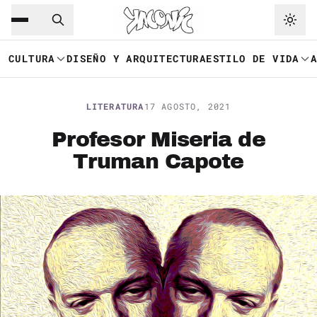
Saltar al contenido principal
Ir a navegación
CULTURA
DISEÑO Y ARQUITECTURA
ESTILO DE VIDA
LITERATURA
17 AGOSTO, 2021
Profesor Miseria de
Truman Capote