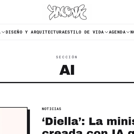
A
DISEÑO Y ARQUITECTURA
ESTILO DE VIDA
AGENDA
N
SECCIÓN
AI
NOTICIAS
‘Diella’: La min
creada con IA 