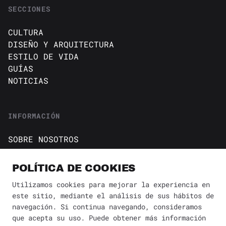
SECCIONES
CULTURA
DISEÑO Y ARQUITECTURA
ESTILO DE VIDA
GUÍAS
NOTICIAS
INFORMACIÓN
SOBRE NOSOTROS
CONTACTO
Política de cookies
POLÍTICA DE COOKIES
AVISO DE PRIVACIDAD
Utilizamos cookies para mejorar la experiencia en
este sitio, mediante el análisis de sus hábitos de
BÚSQUEDA
✕
navegación. Si continua navegando, consideramos
que acepta su uso. Puede obtener más información