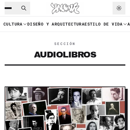
Saltar al contenido principal
Ir a navegación
CULTURA
DISEÑO Y ARQUITECTURA
ESTILO DE VIDA
SECCIÓN
AUDIOLIBROS