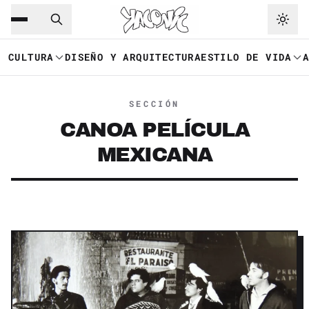
Saltar al contenido principal
Ir a navegación
CULTURA
DISEÑO Y ARQUITECTURA
ESTILO DE VIDA
SECCIÓN
CANOA PELÍCULA
MEXICANA