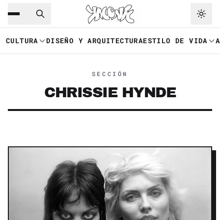
Saltar al contenido principal
Ir a navegación
CULTURA
DISEÑO Y ARQUITECTURA
ESTILO DE VIDA
SECCIÓN
CHRISSIE HYNDE